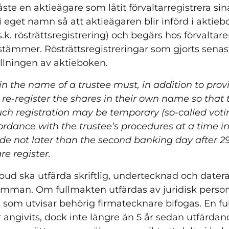
ste en aktieägare som låtit förvaltarregistrera sin
 i eget namn så att aktieägaren blir införd i aktieb
s.k. rösträttsregistrering) och begärs hos förvaltare
estämmer. Rösträttsregistreringar som gjorts sen
ällningen av aktieboken.
 the name of a trustee must, in addition to provi
 re-register the shares in their own name so that 
Such registration may be temporary (so-called voti
ordance with the trustee’s procedures at a time 
ade not later than the second banking day after 29
re register.
d ska utfärda skriftlig, undertecknad och datera
stämman. Om fullmakten utfärdas av juridisk person
, som utvisar behörig firmatecknare bifogas. En ful
 angivits, dock inte längre än 5 år sedan utfärdan