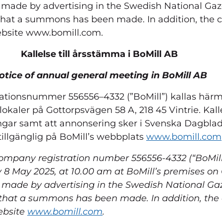
be made by advertising in the Swedish National Gaz
that a summons has been made. In addition, the c
 website www.bomill.com.
Kallelse till årsstämma i BoMill AB
otice of annual general meeting in BoMill AB
ationsnummer 556556–4332 (”BoMill”) kallas härm
s lokaler på Gottorpsvägen 58 A, 218 45 Vintrie. K
ngar samt att annonsering sker i Svenska Dagbladet
 tillgänglig på BoMill’s webbplats
www.bomill.com
company registration number 556556-4332 (“BoMi
8 May 2025, at 10.00 am at BoMill’s premises on 
be made by advertising in the Swedish National Ga
that a summons has been made. In addition, the 
website
www.bomill.com
.