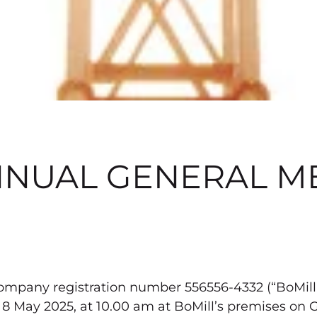
NNUAL GENERAL ME
company registration number 556556-4332 (“BoMil
 May 2025, at 10.00 am at BoMill’s premises on G