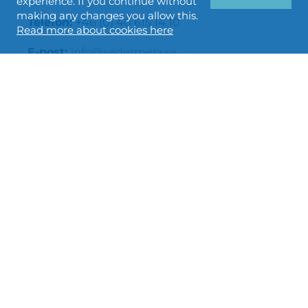
experience. If you continue without
making any changes you allow this.
Telefon:
+46 (0) 40 615 14 10
Read more about cookies here
E-post:
info@sedermera.se
För mer information om BoMill, vänligen
kontakta:
Andreas Jeppsson, VD
Telefon:
+46 (0) 727 001 182
E-post:
andreas.jeppsson@bomill.com
BoMill har utvecklat och marknadsför en
patenterad teknologi för sortering av
spannmål i stor skala baserat på varje
kärnas inre egenskaper. Metoden är ensam i
sitt slag på marknaden idag och bedöms av