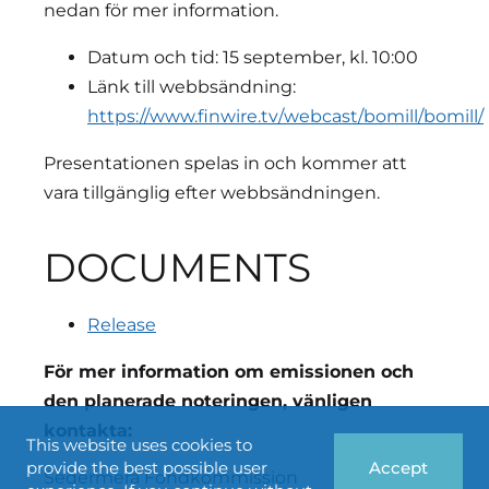
nedan för mer information.
Datum och tid: 15 september, kl. 10:00
Länk till webbsändning:
https://www.finwire.tv/webcast/bomill/bomill/
Presentationen spelas in och kommer att
vara tillgänglig efter webbsändningen.
DOCUMENTS
Release
För mer information om emissionen och
den planerade noteringen, vänligen
kontakta:
This website uses cookies to
provide the best possible user
Accept
Sedermera Fondkommission