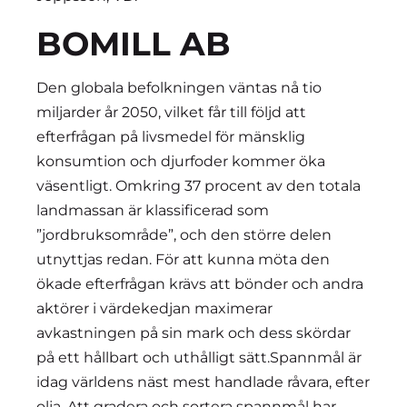
BOMILL AB
Den globala befolkningen väntas nå tio
miljarder år 2050, vilket får till följd att
efterfrågan på livsmedel för mänsklig
konsumtion och djurfoder kommer öka
väsentligt. Omkring 37 procent av den totala
landmassan är klassificerad som
”jordbruksområde”, och den större delen
utnyttjas redan. För att kunna möta den
ökade efterfrågan krävs att bönder och andra
aktörer i värdekedjan maximerar
avkastningen på sin mark och dess skördar
på ett hållbart och uthålligt sätt.Spannmål är
idag världens näst mest handlade råvara, efter
olja. Att gradera och sortera spannmål har